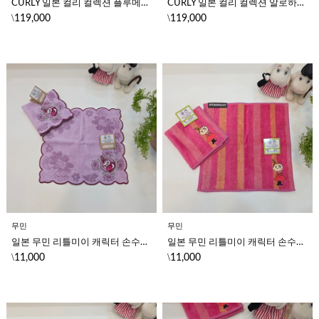
CURLY 일본 컬리 컬렉션 플루메리아 캐릭터 핑크 컬러 토트백
CURLY 일본 컬리 컬렉션 알로하피 캐릭터 퍼플 컬러 토트백
\
\
119,000
119,000
무민
무민
일본 무민 리틀미이 캐릭터 손수건 미니 핸드 타월 (퍼플)
일본 무민 리틀미이 캐릭터 손수건 미니 핸드 타월 (핑크)
\
\
11,000
11,000