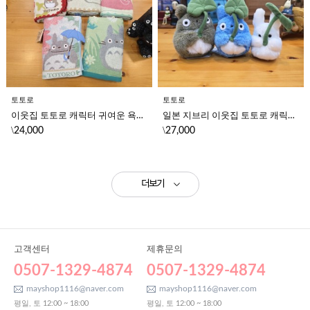
토토로
토토로
이웃집 토토로 캐릭터 귀여운 욕실 세면 세수 선물용 고급 페이스 타월(5가지 디자인)
일본 지브리 이웃집 토토로 캐릭터 훈와리 오테다마 잎사귀 귀여운 장식 미니 봉제 인형 선물
\
\
24,000
27,000
더보기
고객센터
제휴문의
0507-1329-4874
0507-1329-4874
mayshop1116@naver.com
mayshop1116@naver.com
평일, 토 12:00 ~ 18:00
평일, 토 12:00 ~ 18:00