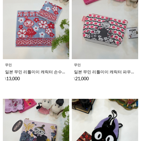
무민
무민
일본 무민 리틀미이 캐릭터 손수건 미니 핸드 타월 (플라워레이스)
일본 무민 리틀미이 캐릭터 파우치 귀여운 캐릭터 코튼 파우치 (꽃밭)
\
\
13,000
21,000