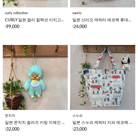
curly collection
sanrio
CURLY 일본 컬리 컬렉션 이치고짱 캐릭터 캔버스 미니 토트백 가방 (네이비)
일본 산리오 캐릭터 에코백 휴대용 장바구니 산리오 토트백 (체크)
\
\
99,000
24,000
몬치치
스누피
일본 몬치치 컬러즈 키링 키체인 귀여운 캐릭터 인형 키홀더 (민트)
일본 스누피 캐릭터 지퍼 에코백 숄더백 접이식 휴대용 장바구니 (아이보리)
\
\
32,000
23,000