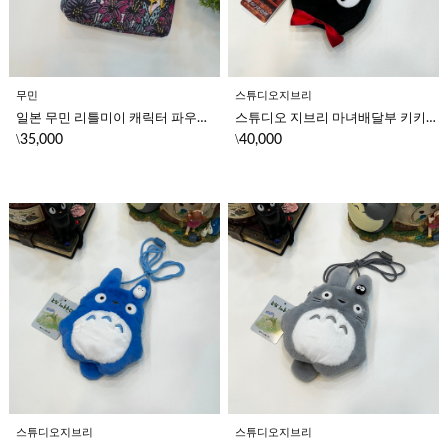
무민
스튜디오지브리
일본 무민 리틀미이 캐릭터 파우치 귀여운 캐릭터 사가라 자수 화장품 파우치 (퍼플샤워)
스튜디오 지브리 마녀배달부 키키 고양이 지지 캐릭터 넥 파우치 크로스백 
\
\
35,000
40,000
스튜디오지브리
스튜디오지브리