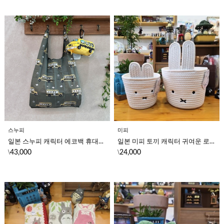
스누피
미피
일본 스누피 캐릭터 에코백 휴대용 접이식 가방 귀여운 장바구니 봉제 인형 카라비너 키링
일본 미피 토끼 캐릭터 귀여운 로프 뜨개 바스켓 소품 수납 테이블 정리 인테리어 바구니
\
\
43,000
24,000