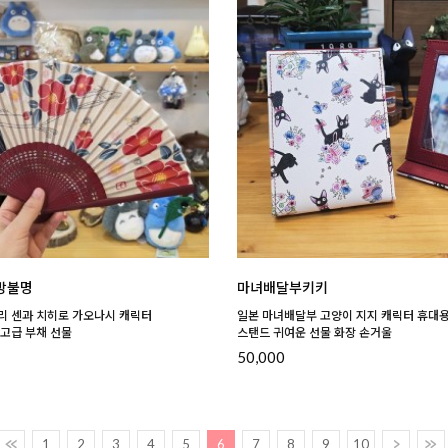
방불명
마녀배달부키키
리 센과 치히로 가오나시 캐릭터
일본 마녀배달부 고양이 지지 캐릭터 휴대
 고급 부채 선물
스탠드 귀여운 선물 화장 손거울
50,000
1
2
3
4
5
6
7
8
9
10