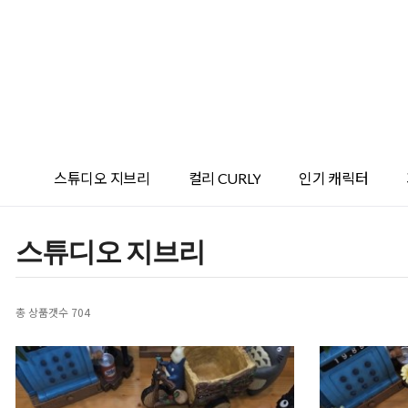
스튜디오 지브리
컬리 CURLY
인기 캐릭터
스튜디오 지브리
총 상품갯수
704