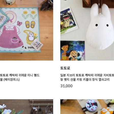
토토로
 토토로 캐릭터 귀여운 미니 핸드
일본 지브리 토토로 캐릭터 귀여운 치비토토
물 (메이원피스)
형 뱃지 선물 키링 키홀더 장식 열쇠고리
31,000