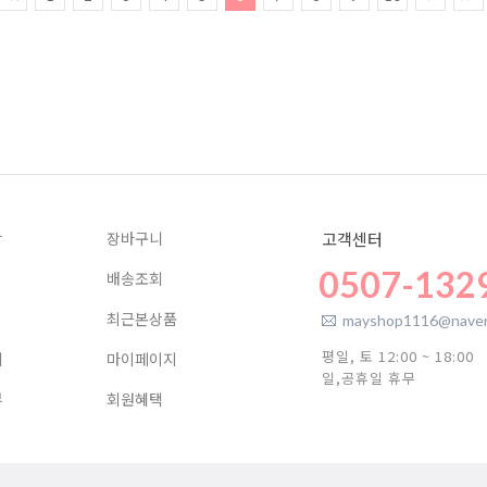
항
장바구니
고객센터
0507-132
배송조회
최근본상품
mayshop1116@naver
평일, 토 12:00 ~ 18:00
기
마이페이지
일,공휴일 휴무
뷰
회원혜택