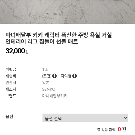
마녀배달부 키키 캐릭터 폭신한 주방 욕실 거실
인테리어 러그 집들이 선물 매트
32,000
원
적립금
1%
배송비
(조건)
지역별
원산지
일본
제조사
SENKO
브랜드
마녀배달부키키
옵션
0
원
총 상품 금액