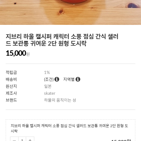
지브리 하울 캘시퍼 캐릭터 소풍 점심 간식 샐러
드 보관통 귀여운 2단 원형 도시락
15,000
원
적립금
1%
배송비
(조건)
지역별
원산지
일본
제조사
skater
브랜드
하울의 움직이는 성
지브리 하울 캘시퍼 캐릭터 소풍 점심 간식 샐러드 보관통 귀여운 2단 원형 도
시락