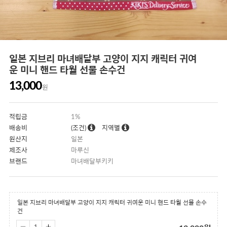
일본 지브리 마녀배달부 고양이 지지 캐릭터 귀여
운 미니 핸드 타월 선물 손수건
13,000
원
적립금
1%
배송비
(조건)
지역별
원산지
일본
제조사
마루신
브랜드
마녀배달부키키
일본 지브리 마녀배달부 고양이 지지 캐릭터 귀여운 미니 핸드 타월 선물 손수
건