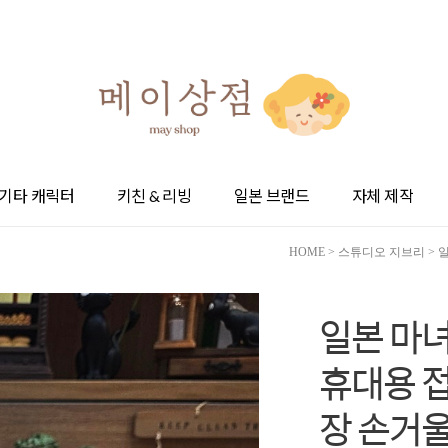
기타 캐릭터
키친 & 리빙
일본 브랜드
자체 제작
HOME
>
스튜디오 지브리
> 
일본 마
휴대용 접
장 손거