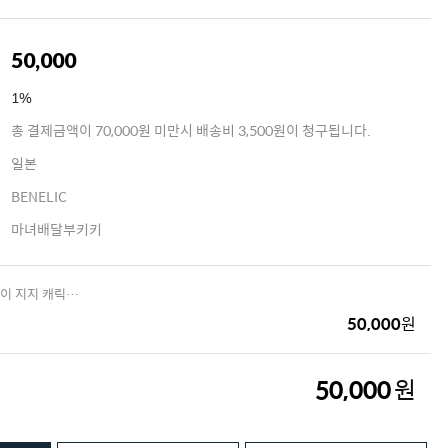
50,000
1%
총 결제금액이 70,000원 미만시 배송비 3,500원이 청구됩니다.
일본
BENELIC
마녀배달부키키
일본 마녀배달부 고양이 지지 캐릭터 휴대용 접이식 스탠드 귀여운 선물 화장 손거울
50,000
원
50,000
원