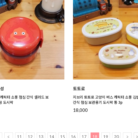
 성
토토로
캐릭터 소풍 점심 간식 샐러드 보
지브리 토토로 고양이 버스 캐릭터 소풍 김
형 도시락
간식 점심 보관용기 도시락 통 3p
18,000
11
12
13
14
15
16
17
18
19
20