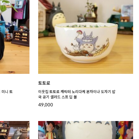
토토로
 미니 토
이웃집 토토로 캐릭터 노리다케 본차이나 도자기 밥
국 공기 샐러드 스프 딥 볼
49,000