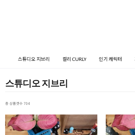
스튜디오 지브리
컬리 CURLY
인기 캐릭터
스튜디오 지브리
총 상품갯수
704