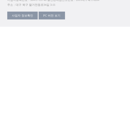
주소 : 대구 북구 팔거천동로34길 3-11
사업자 정보확인
PC 버전 보기